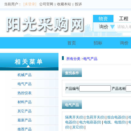
当前用户：
[未登录]
公司官网
收藏本站
投诉
|
|
物资
工程
询价
请输入单
首页
招标
询价
所有分类
>
电气产品
相关菜单
查找条件
机械产品
电气产品
产品编号
产品名称
热控仪表
材料产品
电气产品
其它产品
隔离开关
(0)
|
负荷开关
(0)
|
组合电器
(0)
|
最新产品
电器
(0)
|
电力电容器
(0)
|
电线、电缆
(0)
|
(0)
|
其它
(0)
|
推荐产品