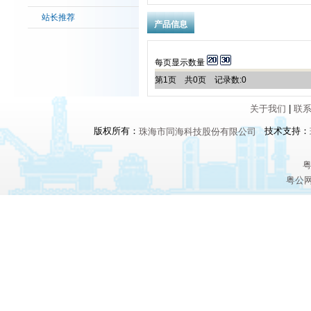
站长推荐
产品信息
每页显示数量
第1页 共0页 记录数:0
关于我们
|
联
版权所有：
技术支持：
珠海市同海科技股份有限公司
粤
粤公网安