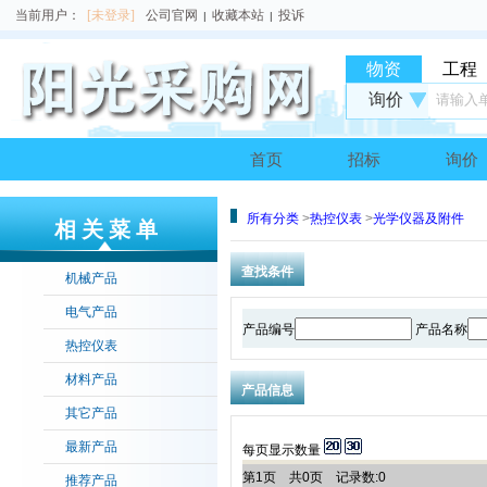
当前用户：
[未登录]
公司官网
收藏本站
投诉
|
|
物资
工程
询价
请输入单
首页
招标
询价
所有分类
>
热控仪表
>
光学仪器及附件
相关菜单
查找条件
机械产品
电气产品
产品编号
产品名称
热控仪表
材料产品
产品信息
其它产品
最新产品
每页显示数量
第1页 共0页 记录数:0
推荐产品